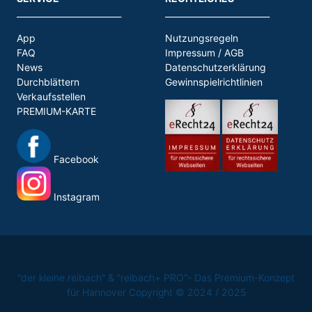
_________________________
_________________________
App
Nutzungsregeln
FAQ
Impressum / AGB
News
Datenschutzerklärung
Durchblättern
Gewinnspielrichtlinien
Verkaufsstellen
PREMIUM-KARTE
Facebook
Instagram
"der kleine reibach" & "reibach+ PRO"- Das Premium-Konzept
für Hannover Copyright © 2024 / 2025