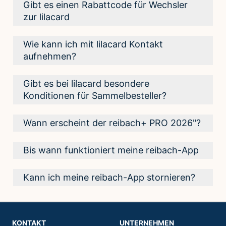
Gibt es einen Rabattcode für Wechsler
zur lilacard
Ja, mit dem Code DKRLC30!“ erhälst due 30 % oder
Wie kann ich mit lilacard Kontakt
15 € Rabatt auf die lilacard.
aufnehmen?
Kontakt zu lilacard über +49 511 60497838 oder per
Gibt es bei lilacard besondere
eMail an info@lilacard.de
Konditionen für Sammelbesteller?
ja, nimm Kontakt mit dem Vertrieb von lilacard auf.
Wann erscheint der reibach+ PRO 2026"?
Kontakt zu lilacard über +49 511 60497838 oder per
Bis wann funktioniert meine reibach-App
eMail an info@lilacard.de
Es wird keine Ausgabe der reibach-App 2026 geben.
Die reibach App wird bis zum Oktober 2026
Kann ich meine reibach-App stornieren?
Wir empfehlen den Wechsel zu lilacard.
funktionieren und dann engültig deaktiviert.
Die App läuft bis zum Ende der regulären
Buchungzeit, die im Menü angezeigt wird
KONTAKT
UNTERNEHMEN
Ein aktivierte App kann nicht retourniert werden.