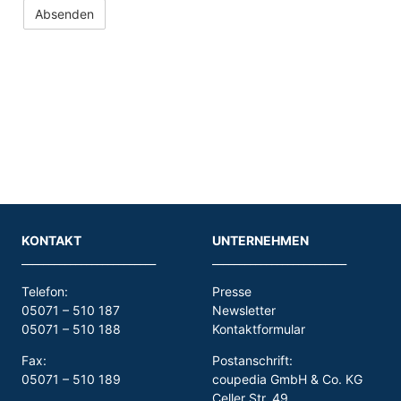
u
t
z
e
r
k
l
ä
r
u
n
g
KONTAKT
UNTERNEHMEN
_________________________
_________________________
Telefon:
Presse
05071 – 510 187
Newsletter
05071 – 510 188
Kontaktformular
Fax:
Postanschrift:
05071 – 510 189
coupedia GmbH & Co. KG
Celler Str. 49