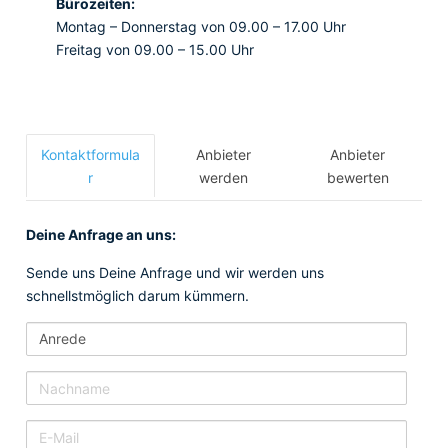
Bürozeiten:
Montag – Donnerstag von 09.00 – 17.00 Uhr
Freitag von 09.00 – 15.00 Uhr
Kontaktformula
Anbieter
Anbieter
r
werden
bewerten
Deine Anfrage an uns:
Sende uns Deine Anfrage und wir werden uns
schnellstmöglich darum kümmern.
A
n
r
N
e
a
d
c
E