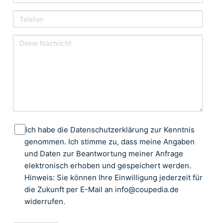
e
h
-
:
n
M
T
a
a
e
m
i
l
D
e
l
e
e
f
i
o
n
n
e
N
a
c
D
Ich habe die Datenschutzerklärung zur Kenntnis
h
a
genommen. Ich stimme zu, dass meine Angaben
r
t
und Daten zur Beantwortung meiner Anfrage
i
e
elektronisch erhoben und gespeichert werden.
c
n
Hinweis: Sie können Ihre Einwilligung jederzeit für
h
s
die Zukunft per E-Mail an info@coupedia.de
t
c
widerrufen.
h