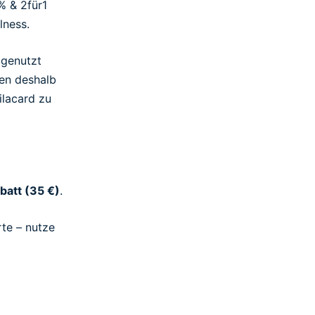
% & 2für1
lness.
 genutzt
ben deshalb
ilacard zu
batt (35 €)
.
rte – nutze