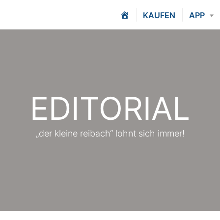
H
KAUFEN
APP
O
M
E
EDITORIAL
„der kleine reibach“ lohnt sich immer!