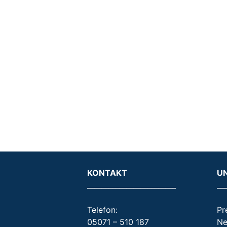
KONTAKT
U
_________________________
__
Telefon:
Pr
05071 – 510 187
Ne