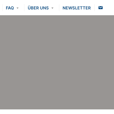
K
FAQ
ÜBER UNS
NEWSLETTER
O
N
T
A
K
T