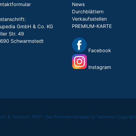
ntaktformular
News
Durchblättern
Verkaufsstellen
stanschrift:
PREMIUM-KARTE
upedia GmbH & Co. KG
ller Str. 49
690 Schwarmstedt
Facebook
Instagram
bach" & "reibach+ PRO"- Das Premium-Konzept für Hannover Copyrig