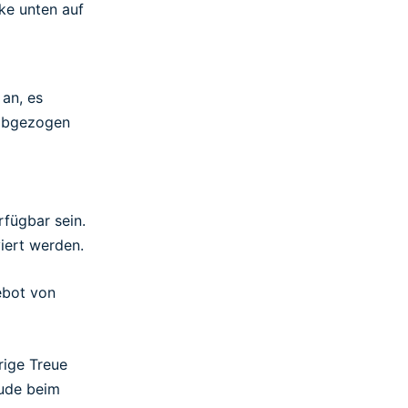
ke unten auf
an, es
 abgezogen
fügbar sein.
iert werden.
ebot von
rige Treue
eude beim