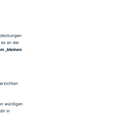
ntdeckungen
 es an der
om „kleinen
T
verzichten
nen würdigen
dir in