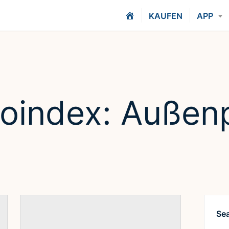
H
KAUFEN
APP
O
M
E
roindex:
Außenp
Se