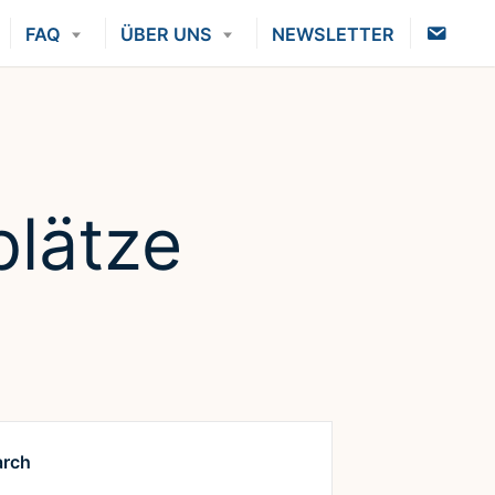
K
FAQ
ÜBER UNS
NEWSLETTER
O
N
T
A
K
T
lätze
arch