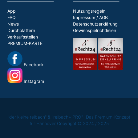
App
Nutzungsregeln
FAQ
Impressum / AGB
News
Datenschutzerklärung
Durchblättern
Gewinnspielrichtlinien
Verkaufsstellen
PREMIUM-KARTE
Facebook
Instagram
"der kleine reibach" & "reibach+ PRO"- Das Premium-Konzept
für Hannover Copyright © 2024 / 2025