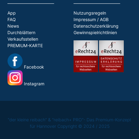
_________________________
_________________________
App
Nutzungsregeln
FAQ
Impressum / AGB
News
Datenschutzerklärung
Durchblättern
Gewinnspielrichtlinien
Verkaufsstellen
PREMIUM-KARTE
Facebook
Instagram
"der kleine reibach" & "reibach+ PRO"- Das Premium-Konzept
für Hannover Copyright © 2024 / 2025