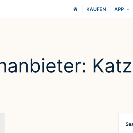
H
KAUFEN
APP
O
M
E
nanbieter:
Kat
Se