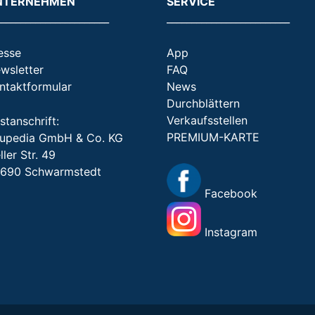
NTERNEHMEN
SERVICE
_______________________
_________________________
esse
App
wsletter
FAQ
ntaktformular
News
Durchblättern
Verkaufsstellen
stanschrift:
PREMIUM-KARTE
upedia GmbH & Co. KG
ller Str. 49
690 Schwarmstedt
Facebook
Instagram