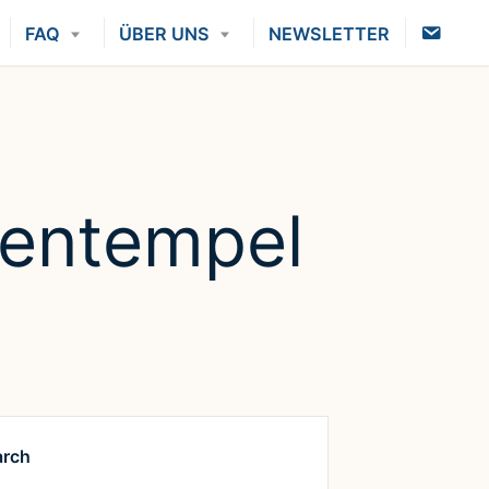
K
FAQ
ÜBER UNS
NEWSLETTER
O
N
T
A
K
T
zentempel
arch