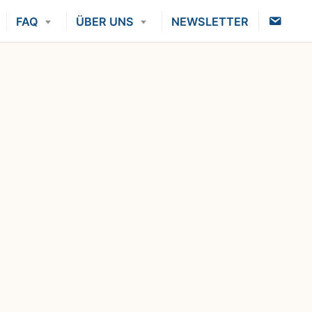
K
FAQ
ÜBER UNS
NEWSLETTER
O
N
T
A
K
T