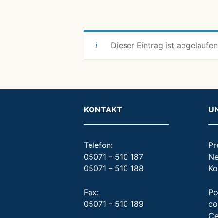
Dieser Eintrag ist abgelaufen
KONTAKT
U
_________________________
__
Telefon:
Pr
05071 – 510 187
Ne
05071 – 510 188
Ko
Fax:
Po
05071 – 510 189
co
Ce