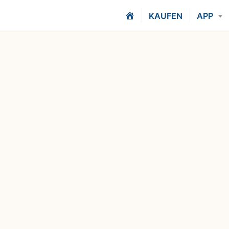
H
KAUFEN
APP
O
M
E