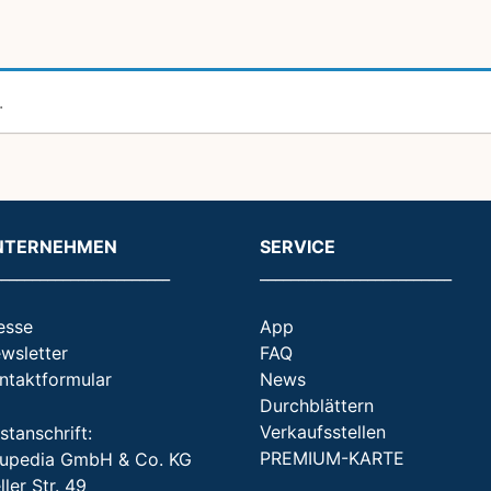
.
NTERNEHMEN
SERVICE
_______________________
_________________________
esse
App
wsletter
FAQ
ntaktformular
News
Durchblättern
Verkaufsstellen
stanschrift:
PREMIUM-KARTE
upedia GmbH & Co. KG
ller Str. 49