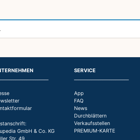
.
NTERNEHMEN
SERVICE
_______________________
_________________________
esse
App
wsletter
FAQ
ntaktformular
News
Durchblättern
Verkaufsstellen
stanschrift:
PREMIUM-KARTE
upedia GmbH & Co. KG
ller Str. 49