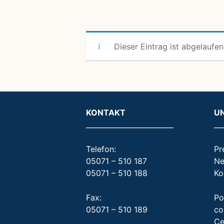
Dieser Eintrag ist abgelaufen
KONTAKT
U
_________________________
__
Telefon:
Pr
05071 – 510 187
Ne
05071 – 510 188
Ko
Fax:
Po
05071 – 510 189
co
Ce