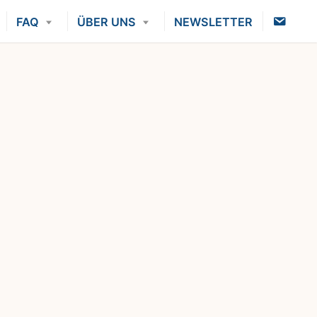
K
FAQ
ÜBER UNS
NEWSLETTER
O
N
T
A
K
T