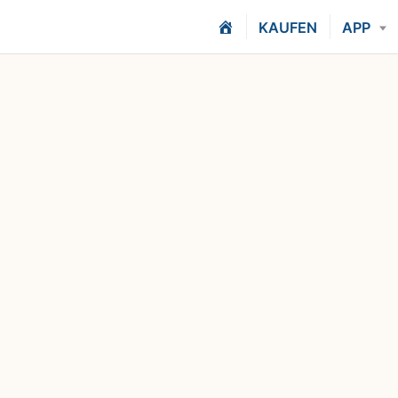
H
KAUFEN
APP
O
M
E