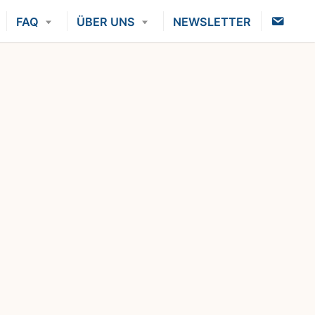
K
FAQ
ÜBER UNS
NEWSLETTER
O
N
T
A
K
T