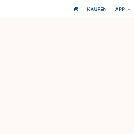
H
KAUFEN
APP
O
M
E