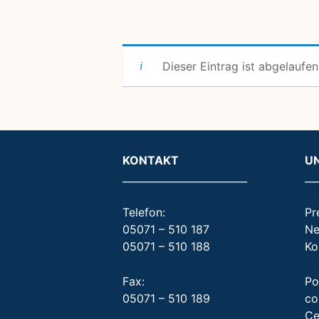
Dieser Eintrag ist abgelaufen
KONTAKT
U
_________________________
__
Telefon:
Pr
05071 – 510 187
Ne
05071 – 510 188
Ko
Fax:
Po
05071 – 510 189
co
Ce