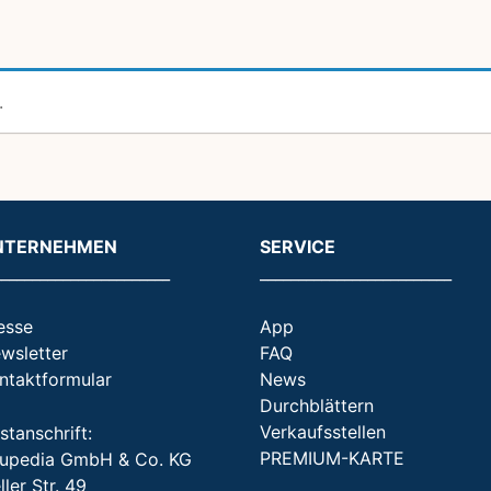
.
NTERNEHMEN
SERVICE
_______________________
_________________________
esse
App
wsletter
FAQ
ntaktformular
News
Durchblättern
Verkaufsstellen
stanschrift:
PREMIUM-KARTE
upedia GmbH & Co. KG
ller Str. 49