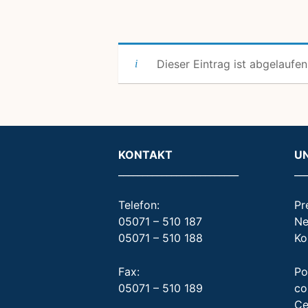
Dieser Eintrag ist abgelaufen
KONTAKT
U
_________________________
__
Telefon:
Pr
05071 – 510 187
Ne
05071 – 510 188
Ko
Fax:
Po
05071 – 510 189
co
Ce