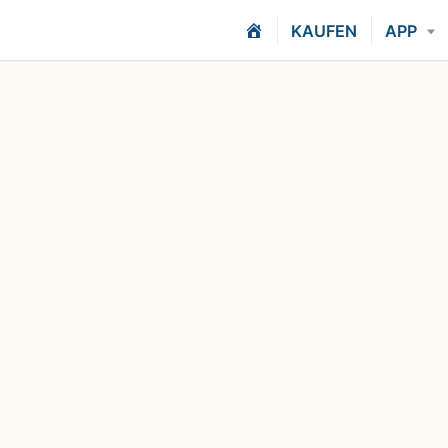
H
KAUFEN
APP
O
M
E