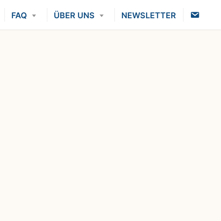
K
FAQ
ÜBER UNS
NEWSLETTER
O
N
T
A
K
T