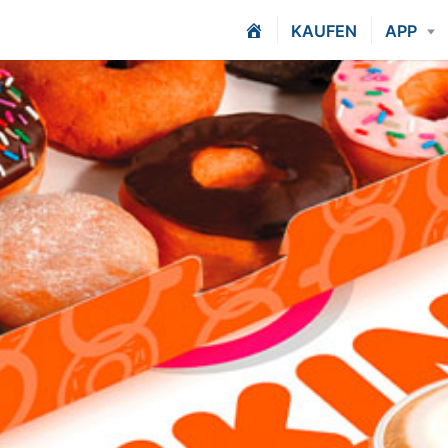
H
KAUFEN
APP
O
M
E