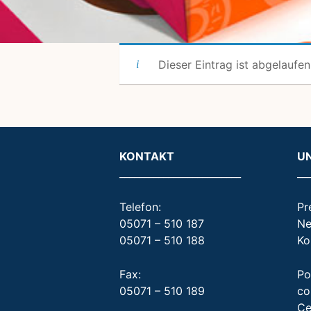
Dieser Eintrag ist abgelaufen
KONTAKT
U
_________________________
__
Telefon:
Pr
05071 – 510 187
Ne
05071 – 510 188
Ko
Fax:
Po
05071 – 510 189
co
Ce