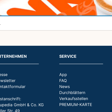
.
NTERNEHMEN
SERVICE
_______________________
_________________________
esse
App
wsletter
FAQ
ntaktformular
News
Durchblättern
Verkaufsstellen
stanschrift:
PREMIUM-KARTE
upedia GmbH & Co. KG
ller Str. 49