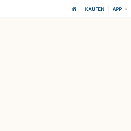
H
KAUFEN
APP
O
M
E