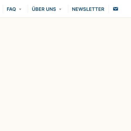
K
FAQ
ÜBER UNS
NEWSLETTER
O
N
T
A
K
T