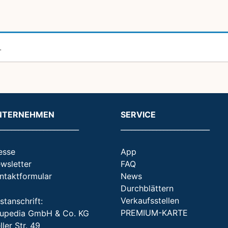
.
NTERNEHMEN
SERVICE
_______________________
_________________________
esse
App
wsletter
FAQ
ntaktformular
News
Durchblättern
Verkaufsstellen
stanschrift:
PREMIUM-KARTE
upedia GmbH & Co. KG
ller Str. 49