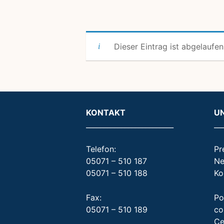
Dieser Eintrag ist abgelaufen
KONTAKT
U
_________________________
__
Telefon:
Pr
05071 – 510 187
Ne
05071 – 510 188
Ko
Fax:
Po
05071 – 510 189
co
Ce